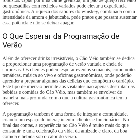
robustos. Optar por uma carne grelhada, um pão de queijo recheado
ou quesadillas com recheios variados pode elevar a experiência
gastronômica. A riqueza dos sabores do whiskey, combinada com a
intensidade da amora e jabuticaba, pede pratos que possam sustentar
essa potência e não se deixar apagar.
O Que Esperar da Programação de
Verão
Além de oferecer drinks irresistíveis, o Cão Véio também se dedica
a proporcionar uma programação de verão variada e cheia de
surpresas. Os clientes podem esperar eventos semanais, como noites
temáticas, música ao vivo e oficinas gastronômicas, onde poderão
aprender a preparar algumas das delícias que compõem o cardápio.
Este tipo de imersão permite aos visitantes não apenas desfrutar das
bebidas e comidas do Cão Véio, mas também se envolver de
maneira mais profunda com o que a cultura gastronômica tem a
oferecer.
A programação também é uma forma de integrar a comunidade,
criando um espaço de interação entre clientes e funcionários. No
final das contas, a experiência no Cão Véio é muito mais do que
consumir, é uma celebração da vida, da amizade e claro, da boa
comida e bebida sob o calor do verão.