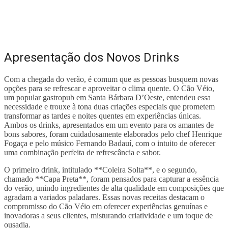
Apresentação dos Novos Drinks
Com a chegada do verão, é comum que as pessoas busquem novas
opções para se refrescar e aproveitar o clima quente. O Cão Véio,
um popular gastropub em Santa Bárbara D’Oeste, entendeu essa
necessidade e trouxe à tona duas criações especiais que prometem
transformar as tardes e noites quentes em experiências únicas.
Ambos os drinks, apresentados em um evento para os amantes de
bons sabores, foram cuidadosamente elaborados pelo chef Henrique
Fogaça e pelo músico Fernando Badauí, com o intuito de oferecer
uma combinação perfeita de refrescância e sabor.
O primeiro drink, intitulado **Coleira Solta**, e o segundo,
chamado **Capa Preta**, foram pensados para capturar a essência
do verão, unindo ingredientes de alta qualidade em composições que
agradam a variados paladares. Essas novas receitas destacam o
compromisso do Cão Véio em oferecer experiências genuínas e
inovadoras a seus clientes, misturando criatividade e um toque de
ousadia.