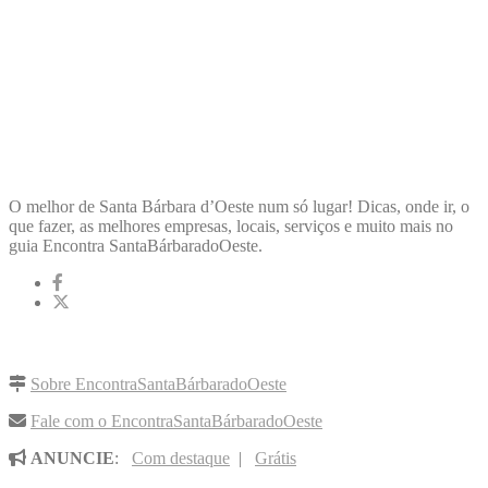
ENCONTRA
SANTABÁRBARADOOESTE
O melhor de Santa Bárbara d’Oeste num só lugar! Dicas, onde ir, o
que fazer, as melhores empresas, locais, serviços e muito mais no
guia Encontra SantaBárbaradoOeste.
LINKS RÁPIDOS
Sobre EncontraSantaBárbaradoOeste
Fale com o EncontraSantaBárbaradoOeste
ANUNCIE
:
Com destaque
|
Grátis