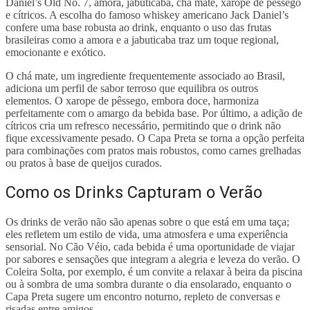
Daniel’s Old No. 7, amora, jabuticaba, chá mate, xarope de pêssego
e cítricos. A escolha do famoso whiskey americano Jack Daniel’s
confere uma base robusta ao drink, enquanto o uso das frutas
brasileiras como a amora e a jabuticaba traz um toque regional,
emocionante e exótico.
O chá mate, um ingrediente frequentemente associado ao Brasil,
adiciona um perfil de sabor terroso que equilibra os outros
elementos. O xarope de pêssego, embora doce, harmoniza
perfeitamente com o amargo da bebida base. Por último, a adição de
cítricos cria um refresco necessário, permitindo que o drink não
fique excessivamente pesado. O Capa Preta se torna a opção perfeita
para combinações com pratos mais robustos, como carnes grelhadas
ou pratos à base de queijos curados.
Como os Drinks Capturam o Verão
Os drinks de verão não são apenas sobre o que está em uma taça;
eles refletem um estilo de vida, uma atmosfera e uma experiência
sensorial. No Cão Véio, cada bebida é uma oportunidade de viajar
por sabores e sensações que integram a alegria e leveza do verão. O
Coleira Solta, por exemplo, é um convite a relaxar à beira da piscina
ou à sombra de uma sombra durante o dia ensolarado, enquanto o
Capa Preta sugere um encontro noturno, repleto de conversas e
risadas entre amigos.