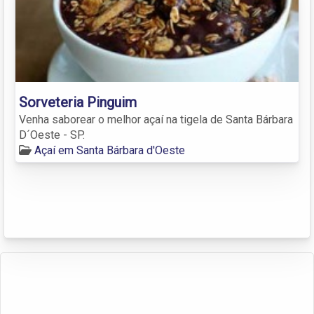
Sorveteria Pinguim
Venha saborear o melhor açaí na tigela de Santa Bárbara
D´Oeste - SP.
Açaí em Santa Bárbara d'Oeste