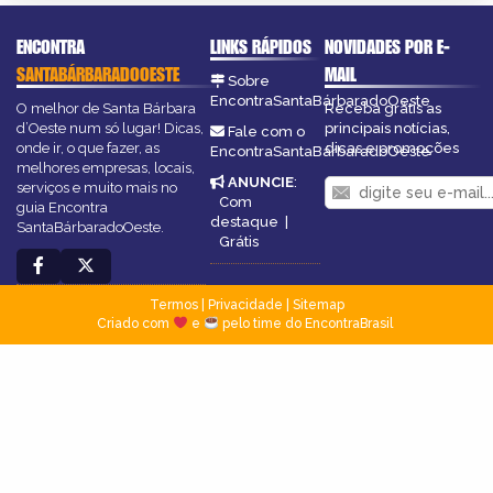
ENCONTRA
LINKS RÁPIDOS
NOVIDADES POR E-
SANTABÁRBARADOOESTE
MAIL
Sobre
EncontraSantaBárbaradoOeste
O melhor de Santa Bárbara
Receba grátis as
d’Oeste num só lugar! Dicas,
principais notícias,
Fale com o
onde ir, o que fazer, as
dicas e promoções
EncontraSantaBárbaradoOeste
melhores empresas, locais,
ANUNCIE
:
serviços e muito mais no
Com
guia Encontra
destaque
|
SantaBárbaradoOeste.
Grátis
Termos
|
Privacidade
|
Sitemap
Criado com
e
pelo time do EncontraBrasil