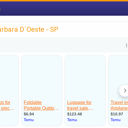
e
árbara D´Oeste - SP