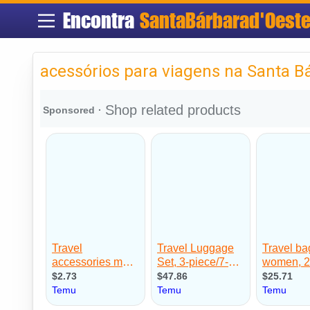
Encontra
SantaBárbarad'Oest
acessórios para viagens na Santa B