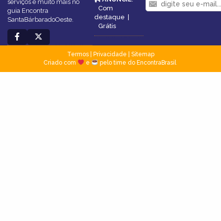
serviços e muito mais no
Com
guia Encontra
destaque
|
SantaBárbaradoOeste.
Grátis
Termos
|
Privacidade
|
Sitemap
Criado com
e
pelo time do EncontraBrasil