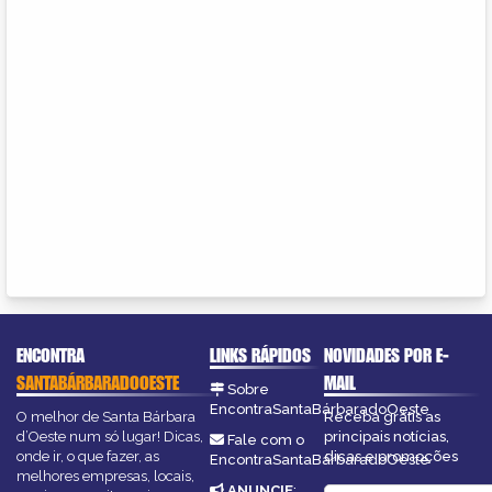
ENCONTRA
LINKS RÁPIDOS
NOVIDADES POR E-
SANTABÁRBARADOOESTE
MAIL
Sobre
EncontraSantaBárbaradoOeste
O melhor de Santa Bárbara
Receba grátis as
d’Oeste num só lugar! Dicas,
principais notícias,
Fale com o
onde ir, o que fazer, as
dicas e promoções
EncontraSantaBárbaradoOeste
melhores empresas, locais,
ANUNCIE
: