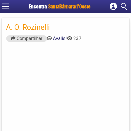
Encontra
SantaBárbarad'Oeste
Cadastrar empresa
Fazer login
A. O. Rozinelli
Criar conta
Compartilhar
Avalie!
237