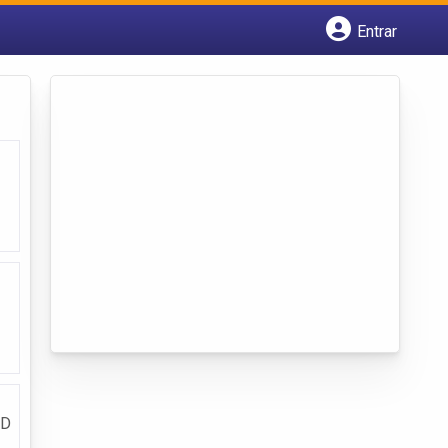
Entrar
Cadastrar empresa
Fazer login
Criar conta
 D