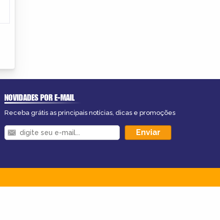
NOVIDADES POR E-MAIL
Receba grátis as principais notícias, dicas e promoções