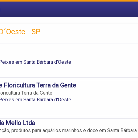
e
D´Oeste - SP
Peixes em Santa Bárbara d'Oeste
 Floricultura Terra da Gente
oricultura Terra da Gente
Peixes em Santa Bárbara d'Oeste
a Mello Ltda
ção, produtos para aquários marinhos e doce em Santa Bárbara