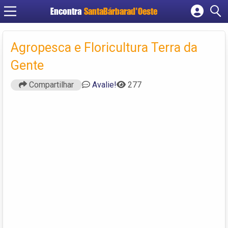
Encontra
SantaBárbarad'Oeste
Cadastrar empresa
Fazer login
Agropesca e Floricultura Terra da
Criar conta
Gente
Compartilhar
Avalie!
277