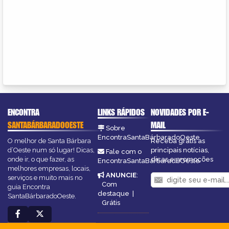
ENCONTRA
LINKS RÁPIDOS
NOVIDADES POR E-
SANTABÁRBARADOOESTE
MAIL
Sobre
EncontraSantaBárbaradoOeste
O melhor de Santa Bárbara
Receba grátis as
d’Oeste num só lugar! Dicas,
principais notícias,
Fale com o
onde ir, o que fazer, as
dicas e promoções
EncontraSantaBárbaradoOeste
melhores empresas, locais,
ANUNCIE
:
serviços e muito mais no
Com
guia Encontra
destaque
|
SantaBárbaradoOeste.
Grátis