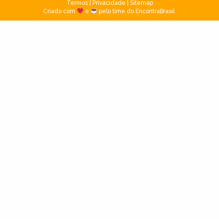
Termos
|
Privacidade
|
Sitemap
Criado com
e
pelo time do EncontraBrasil