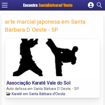
Encontra
SantaBárbarad'Oeste
Cadastrar empresa
Fazer login
arte marcial japonesa em Santa
Criar conta
Bárbara D´Oeste - SP
Associação Karatê Vale do Sol
Auto defesa em Santa Bárbara D´Oeste - SP.
Karatê em Santa Bárbara d'Oeste