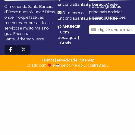
EncontraSantaBárbaradoOeste
O melhor de Santa Bárbara
Receba grátis as
d’Oeste num só lugar! Dicas,
principais notícias,
Fale com o
onde ir, o que fazer, as
dicas e promoções
EncontraSantaBárbaradoOeste
melhores empresas, locais,
ANUNCIE
:
serviços e muito mais no
Com
guia Encontra
destaque
|
SantaBárbaradoOeste.
Grátis
Termos
|
Privacidade
|
Sitemap
Criado com
e
pelo time do EncontraBrasil