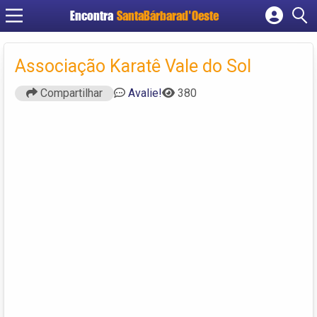
Encontra
SantaBárbarad'Oeste
Cadastrar empresa
Fazer login
Associação Karatê Vale do Sol
Criar conta
Compartilhar
Avalie!
380