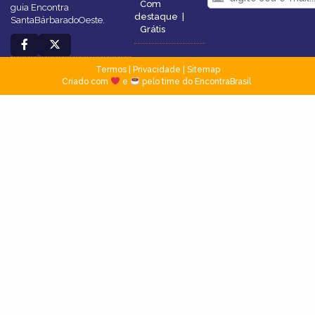
Com
guia Encontra
destaque
|
SantaBárbaradoOeste.
Grátis
Termos
|
Privacidade
|
Sitemap
Criado com
e
pelo time do EncontraBrasil