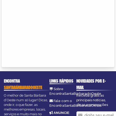
ENCONTRA
LINKS RÁPIDOS
NOVIDADES POR E-
SANTABÁRBARADOOESTE
MAIL
Sobre
EncontraSantaBárbaradoOeste
O melhor de Santa Bárbara
Receba grátis as
d’Oeste num só lugar! Dicas,
principais notícias,
Fale com o
onde ir, o que fazer, as
dicas e promoções
EncontraSantaBárbaradoOeste
melhores empresas, locais,
ANUNCIE
:
serviços e muito mais no