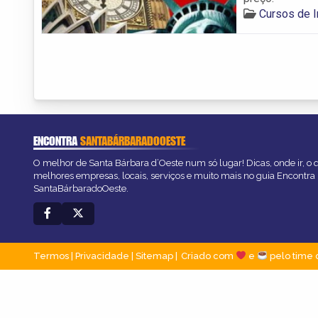
Cursos de I
ENCONTRA
SANTABÁRBARADOOESTE
O melhor de Santa Bárbara d’Oeste num só lugar! Dicas, onde ir, o q
melhores empresas, locais, serviços e muito mais no guia Encontra
SantaBárbaradoOeste.
Termos
|
Privacidade
|
Sitemap
Criado com
e
pelo time 