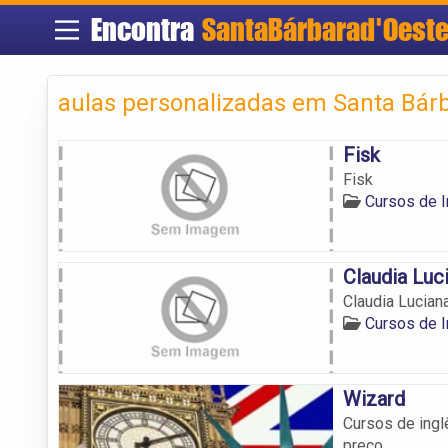
Encontra
SantaBárbarad'Oest
aulas personalizadas em Santa Bárb
Fisk
Fisk
Cursos de I
Claudia Luc
Claudia Lucian
Cursos de I
Wizard
Cursos de ingl
preço.