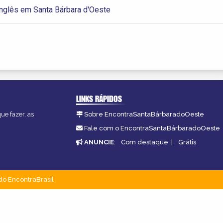
nglês em Santa Bárbara d'Oeste
LINKS RÁPIDOS
ue fazer, as
Sobre EncontraSantaBárbaradoOeste
Fale com o EncontraSantaBárbaradoOeste
ANUNCIE
:
Com destaque
|
Grátis
do EncontraBrasil