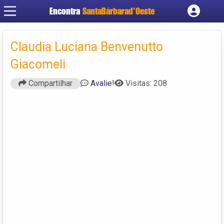
Encontra
SantaBárbarad'Oeste
Cadastrar empresa
Fazer login
Claudia Luciana Benvenutto
Criar conta
Giacomeli
Compartilhar
Avalie!
Visitas: 208