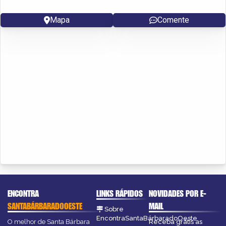
Mapa
Comente
ENCONTRA
LINKS RÁPIDOS
NOVIDADES POR E-
SANTABÁRBARADOOESTE
MAIL
Sobre
EncontraSantaBárbaradoOeste
O melhor de Santa Bárbara
Receba grátis as