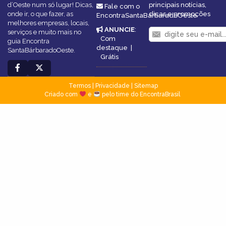
d’Oeste num só lugar! Dicas,
principais notícias,
Fale com o
onde ir, o que fazer, as
dicas e promoções
EncontraSantaBárbaradoOeste
melhores empresas, locais,
ANUNCIE
:
serviços e muito mais no
Com
guia Encontra
destaque
|
SantaBárbaradoOeste.
Grátis
Termos
|
Privacidade
|
Sitemap
Criado com
e
pelo time do EncontraBrasil