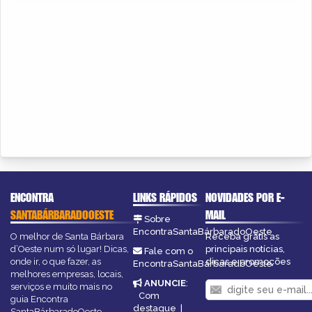
ENCONTRA
LINKS RÁPIDOS
NOVIDADES POR E-
SANTABÁRBARADOOESTE
MAIL
Sobre
EncontraSantaBárbaradoOeste
O melhor de Santa Bárbara
Receba grátis as
d’Oeste num só lugar! Dicas,
principais notícias,
Fale com o
onde ir, o que fazer, as
dicas e promoções
EncontraSantaBárbaradoOeste
melhores empresas, locais,
ANUNCIE
:
serviços e muito mais no
Com
guia Encontra
destaque
|
SantaBárbaradoOeste.