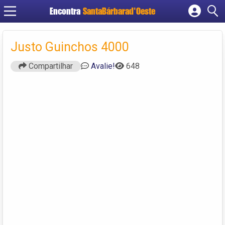
Encontra
SantaBárbarad'Oeste
Cadastrar empresa
Fazer login
Justo Guinchos 4000
Criar conta
Compartilhar
Avalie!
648