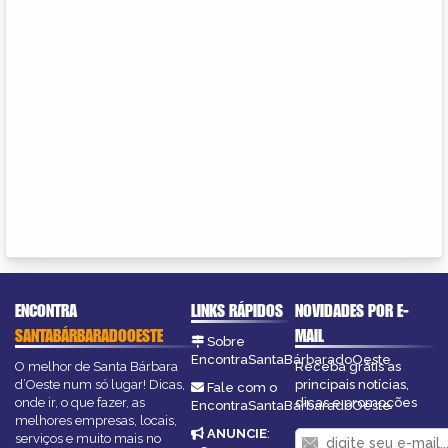
ENCONTRA
LINKS RÁPIDOS
NOVIDADES POR E-
SANTABÁRBARADOOESTE
MAIL
Sobre
EncontraSantaBárbaradoOeste
O melhor de Santa Bárbara
Receba grátis as
d’Oeste num só lugar! Dicas,
principais notícias,
Fale com o
onde ir, o que fazer, as
dicas e promoções
EncontraSantaBárbaradoOeste
melhores empresas, locais,
ANUNCIE
:
serviços e muito mais no