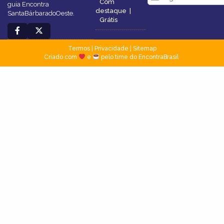
Com
guia Encontra
destaque
|
SantaBárbaradoOeste.
Grátis
Termos
|
Privacidade
|
Sitemap
Criado com
e
pelo time do EncontraBrasil