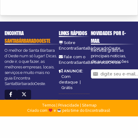
ENCONTRA
LINKS RÁPIDOS
NOVIDADES POR E-
SANTABÁRBARADOOESTE
MAIL
Sobre
EncontraSantaBárbaradoOeste
O melhor de Santa Bárbara
Receba grátis as
d’Oeste num só lugar! Dicas,
principais notícias,
Fale com o
onde ir, o que fazer, as
dicas e promoções
EncontraSantaBárbaradoOeste
melhores empresas, locais,
ANUNCIE
:
serviços e muito mais no
Com
guia Encontra
destaque
|
SantaBárbaradoOeste.
Grátis
Termos
|
Privacidade
|
Sitemap
Criado com
e
pelo time do EncontraBrasil