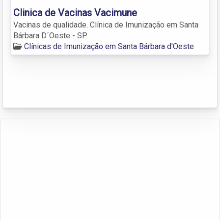
Clinica de Vacinas Vacimune
Vacinas de qualidade. Clínica de Imunização em Santa
Bárbara D´Oeste - SP.
Clínicas de Imunização em Santa Bárbara d'Oeste