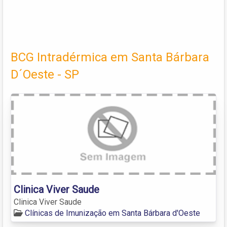
BCG Intradérmica em Santa Bárbara
D´Oeste - SP
Clinica Viver Saude
Clinica Viver Saude
Clínicas de Imunização em Santa Bárbara d'Oeste