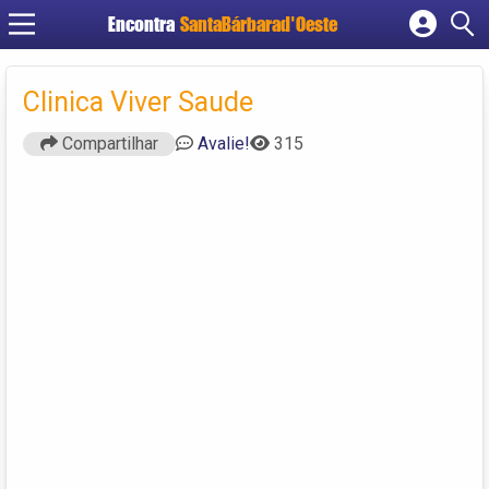
Encontra
SantaBárbarad'Oeste
Cadastrar empresa
Fazer login
Clinica Viver Saude
Criar conta
Compartilhar
Avalie!
315