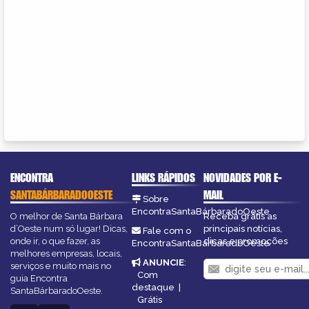
ENCONTRA
LINKS RÁPIDOS
NOVIDADES POR E-
SANTABÁRBARADOOESTE
MAIL
Sobre
EncontraSantaBárbaradoOeste
O melhor de Santa Bárbara
Receba grátis as
d’Oeste num só lugar! Dicas,
principais notícias,
Fale com o
onde ir, o que fazer, as
dicas e promoções
EncontraSantaBárbaradoOeste
melhores empresas, locais,
ANUNCIE
:
serviços e muito mais no
Com
guia Encontra
destaque
|
SantaBárbaradoOeste.
Grátis