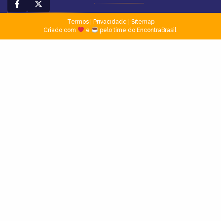
Termos
|
Privacidade
|
Sitemap
Criado com
e
pelo time do EncontraBrasil