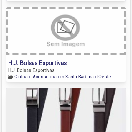
H.J. Bolsas Esportivas
H.J. Bolsas Esportivas
Cintos e Acessórios em Santa Bárbara d'Oeste