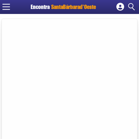
Encontra
SantaBárbarad'Oeste
Cadastrar empresa
Fazer login
Criar conta