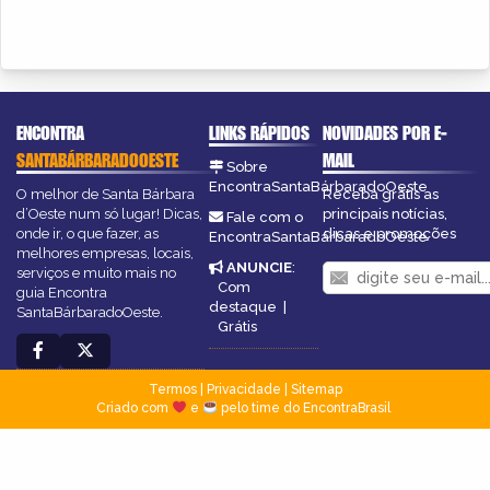
ENCONTRA
LINKS RÁPIDOS
NOVIDADES POR E-
SANTABÁRBARADOOESTE
MAIL
Sobre
EncontraSantaBárbaradoOeste
O melhor de Santa Bárbara
Receba grátis as
d’Oeste num só lugar! Dicas,
principais notícias,
Fale com o
onde ir, o que fazer, as
dicas e promoções
EncontraSantaBárbaradoOeste
melhores empresas, locais,
ANUNCIE
:
serviços e muito mais no
Com
guia Encontra
destaque
|
SantaBárbaradoOeste.
Grátis
Termos
|
Privacidade
|
Sitemap
Criado com
e
pelo time do EncontraBrasil