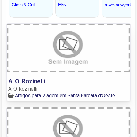
A. O. Rozinelli
A. O. Rozinelli
Artigos para Viagem em Santa Bárbara d'Oeste