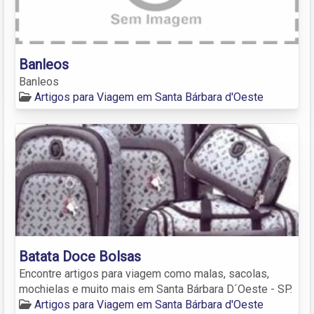
Banleos
Banleos
Artigos para Viagem em Santa Bárbara d'Oeste
Batata Doce Bolsas
Encontre artigos para viagem como malas, sacolas,
mochielas e muito mais em Santa Bárbara D´Oeste - SP.
Artigos para Viagem em Santa Bárbara d'Oeste