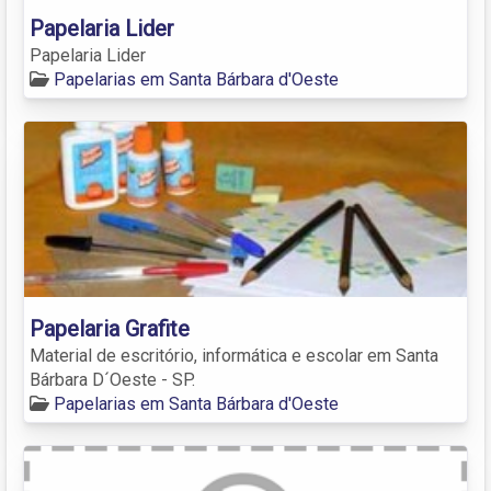
Papelaria Lider
Papelaria Lider
Papelarias em Santa Bárbara d'Oeste
Papelaria Grafite
Material de escritório, informática e escolar em Santa
Bárbara D´Oeste - SP.
Papelarias em Santa Bárbara d'Oeste