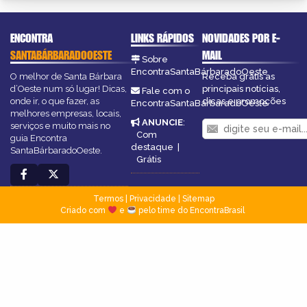
ENCONTRA
LINKS RÁPIDOS
NOVIDADES POR E-
SANTABÁRBARADOOESTE
MAIL
Sobre
EncontraSantaBárbaradoOeste
O melhor de Santa Bárbara
Receba grátis as
d’Oeste num só lugar! Dicas,
principais notícias,
Fale com o
onde ir, o que fazer, as
dicas e promoções
EncontraSantaBárbaradoOeste
melhores empresas, locais,
ANUNCIE
:
serviços e muito mais no
Com
guia Encontra
destaque
|
SantaBárbaradoOeste.
Grátis
Termos
|
Privacidade
|
Sitemap
Criado com
e
pelo time do EncontraBrasil