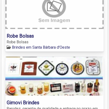
Robe Bolsas
Robe Bolsas
Brindes em Santa Bárbara d'Oeste
Gimovi Brindes
Rapidez, garantia de qualidade e entrega no prazo em