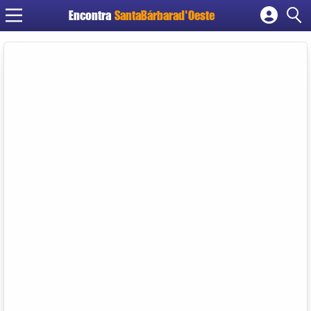
Encontra
SantaBárbarad'Oeste
Cadastrar empresa
Fazer login
Criar conta