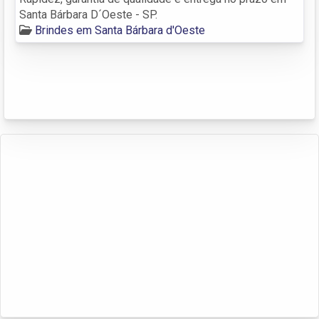
Santa Bárbara D´Oeste - SP.
Brindes em Santa Bárbara d'Oeste