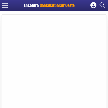
Encontra
SantaBárbarad'Oeste
Cadastrar empresa
Fazer login
Criar conta