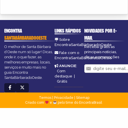
ENCONTRA
LINKS RÁPIDOS
NOVIDADES POR E-
SANTABÁRBARADOOESTE
MAIL
Sobre
EncontraSantaBárbaradoOeste
O melhor de Santa Bárbara
Receba grátis as
d’Oeste num só lugar! Dicas,
principais notícias,
Fale com o
onde ir, o que fazer, as
dicas e promoções
EncontraSantaBárbaradoOeste
melhores empresas, locais,
ANUNCIE
:
serviços e muito mais no
Com
guia Encontra
destaque
|
SantaBárbaradoOeste.
Grátis
Termos
|
Privacidade
|
Sitemap
Criado com
e
pelo time do EncontraBrasil