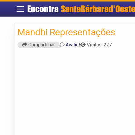
Encontra
SantaBárbarad'Oest
Mandhi Representações
Compartilhar
Avalie!
Visitas: 227