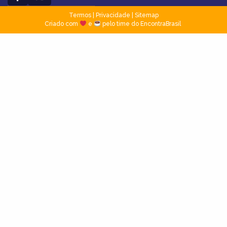
Termos
|
Privacidade
|
Sitemap
Criado com
e
pelo time do EncontraBrasil