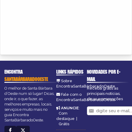
ENCONTRA
LINKS RÁPIDOS
NOVIDADES POR E-
SANTABÁRBARADOOESTE
MAIL
Sobre
EncontraSantaBárbaradoOeste
O melhor de Santa Bárbara
Receba grátis as
d’Oeste num só lugar! Dicas,
principais notícias,
Fale com o
onde ir, o que fazer, as
dicas e promoções
EncontraSantaBárbaradoOeste
melhores empresas, locais,
ANUNCIE
:
serviços e muito mais no
Com
guia Encontra
destaque
|
SantaBárbaradoOeste.
Grátis