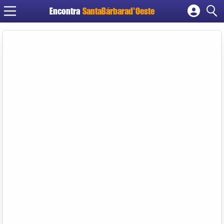
Encontra
SantaBárbarad'Oeste
Cadastrar empresa
Fazer login
Criar conta