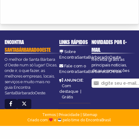
ENCONTRA
LINKS RÁPIDOS
NOVIDADES POR E-
SANTABÁRBARADOOESTE
MAIL
Sobre
EncontraSantaBárbaradoOeste
O melhor de Santa Bárbara
Receba grátis as
d’Oeste num só lugar! Dicas,
principais notícias,
Fale com o
onde ir, o que fazer, as
dicas e promoções
EncontraSantaBárbaradoOeste
melhores empresas, locais,
ANUNCIE
:
serviços e muito mais no
Com
guia Encontra
destaque
|
SantaBárbaradoOeste.
Grátis
Termos
|
Privacidade
|
Sitemap
Criado com
e
pelo time do EncontraBrasil