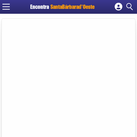
Encontra
SantaBárbarad'Oeste
Cadastrar empresa
Fazer login
Criar conta