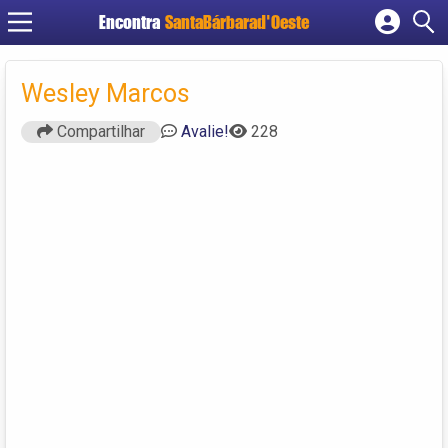
Encontra
SantaBárbarad'Oeste
Cadastrar empresa
Fazer login
Wesley Marcos
Criar conta
Compartilhar
Avalie!
228