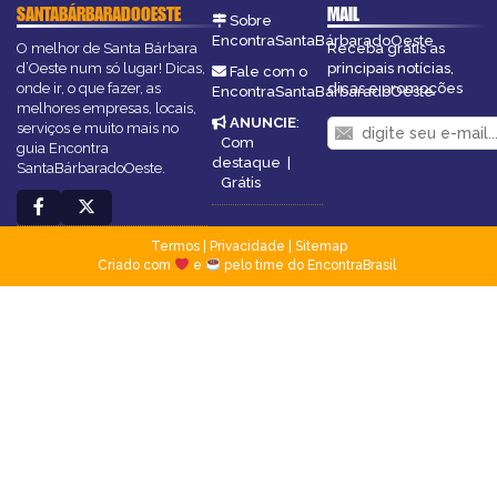
SANTABÁRBARADOOESTE
MAIL
Sobre
EncontraSantaBárbaradoOeste
O melhor de Santa Bárbara
Receba grátis as
d’Oeste num só lugar! Dicas,
principais notícias,
Fale com o
onde ir, o que fazer, as
dicas e promoções
EncontraSantaBárbaradoOeste
melhores empresas, locais,
ANUNCIE
:
serviços e muito mais no
Com
guia Encontra
destaque
|
SantaBárbaradoOeste.
Grátis
Termos
|
Privacidade
|
Sitemap
Criado com
e
pelo time do EncontraBrasil