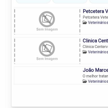
Petcetera V
Petcetera Vete
Veterinário
Clinica Cen
Clinica Centerv
Veterinário
João Marce
O melhor trata
Veterinário