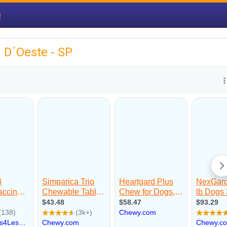
e
 D´Oeste - SP