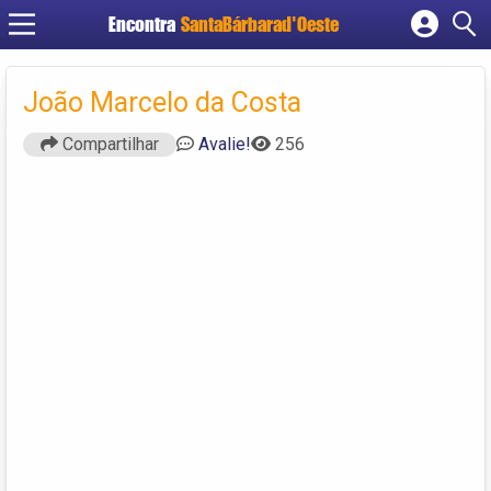
Encontra
SantaBárbarad'Oeste
Cadastrar empresa
Fazer login
João Marcelo da Costa
Criar conta
Compartilhar
Avalie!
256