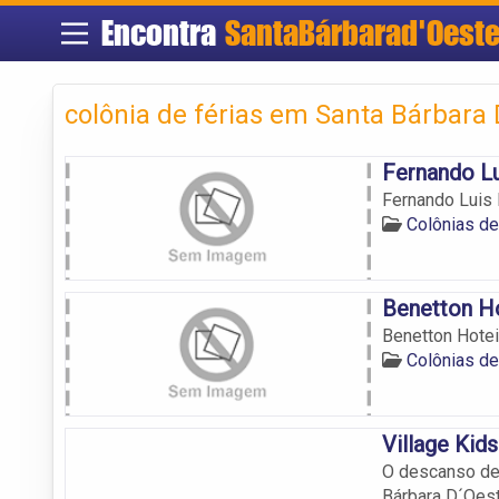
Encontra
SantaBárbarad'Oest
colônia de férias em Santa Bárbara 
Fernando Lu
Fernando Luis 
Colônias de
Benetton H
Benetton Hote
Colônias de
Village Kids
O descanso de 
Bárbara D´Oest