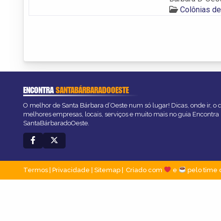
Colônias de
ENCONTRA
SANTABÁRBARADOOESTE
O melhor de Santa Bárbara d’Oeste num só lugar! Dicas, onde ir, o q
melhores empresas, locais, serviços e muito mais no guia Encontra
SantaBárbaradoOeste.
Termos
|
Privacidade
|
Sitemap
Criado com
e
pelo time 