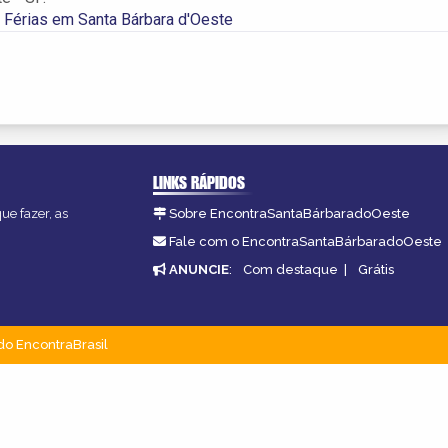
 Férias em Santa Bárbara d'Oeste
LINKS RÁPIDOS
ue fazer, as
Sobre EncontraSantaBárbaradoOeste
Fale com o EncontraSantaBárbaradoOeste
ANUNCIE
:
Com destaque
|
Grátis
do EncontraBrasil