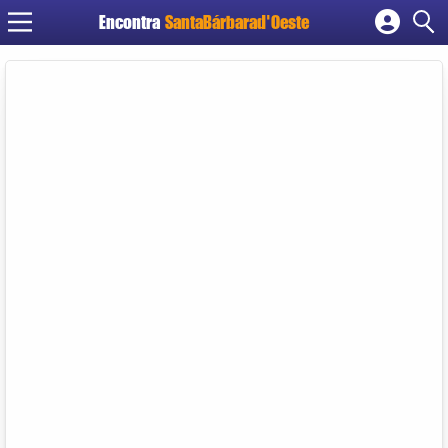
Encontra
SantaBárbarad'Oeste
Cadastrar empresa
Fazer login
Criar conta