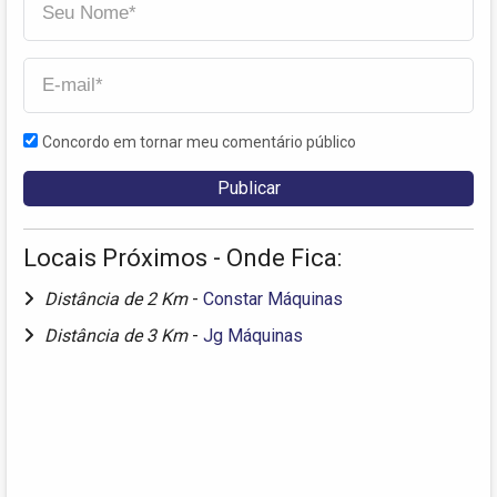
Concordo em tornar meu comentário público
Locais Próximos - Onde Fica:
Distância de 2 Km
-
Constar Máquinas
Distância de 3 Km
-
Jg Máquinas