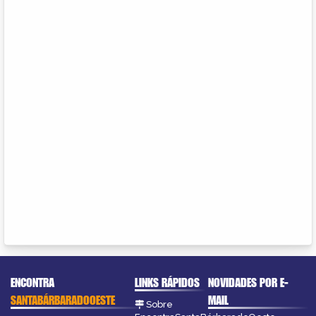
ENCONTRA
LINKS RÁPIDOS
NOVIDADES POR E-
SANTABÁRBARADOOESTE
MAIL
Sobre