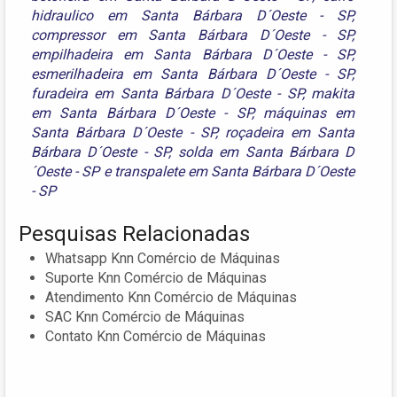
hidraulico em Santa Bárbara D´Oeste - SP
,
compressor em Santa Bárbara D´Oeste - SP
,
empilhadeira em Santa Bárbara D´Oeste - SP
,
esmerilhadeira em Santa Bárbara D´Oeste - SP
,
furadeira em Santa Bárbara D´Oeste - SP
,
makita
em Santa Bárbara D´Oeste - SP
,
máquinas em
Santa Bárbara D´Oeste - SP
,
roçadeira em Santa
Bárbara D´Oeste - SP
,
solda em Santa Bárbara D
´Oeste - SP
e
transpalete em Santa Bárbara D´Oeste
- SP
Pesquisas Relacionadas
Whatsapp Knn Comércio de Máquinas
Suporte Knn Comércio de Máquinas
Atendimento Knn Comércio de Máquinas
SAC Knn Comércio de Máquinas
Contato Knn Comércio de Máquinas