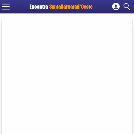
Encontra
SantaBárbarad'Oeste
Cadastrar empresa
Fazer login
Criar conta