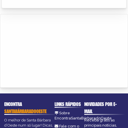
ENCONTRA
LINKS RÁPIDOS
NOVIDADES POR E-
SANTABÁRBARADOOESTE
MAIL
Sobre
EncontraSantaBárbaradoOeste
O melhor de Santa Bárbara
Receba grátis as
d’Oeste num só lugar! Dicas,
principais notícias,
Fale com o