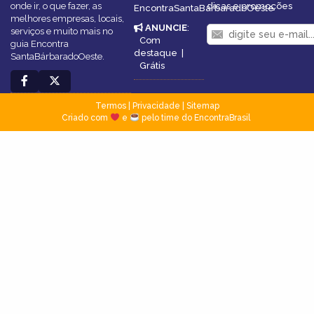
onde ir, o que fazer, as
dicas e promoções
EncontraSantaBárbaradoOeste
melhores empresas, locais,
ANUNCIE
:
serviços e muito mais no
Com
guia Encontra
destaque
|
SantaBárbaradoOeste.
Grátis
Termos
|
Privacidade
|
Sitemap
Criado com
e
pelo time do EncontraBrasil