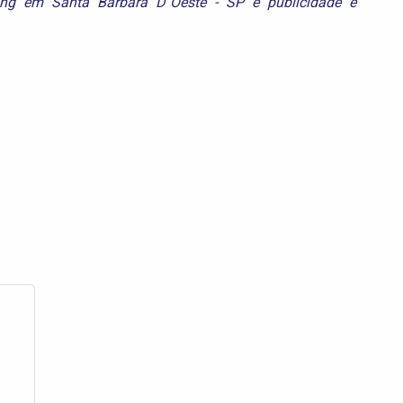
ing em Santa Bárbara D´Oeste - SP
e
publicidade e