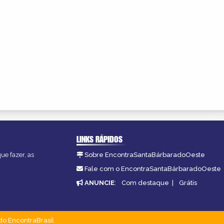
LINKS RÁPIDOS
ue fazer, as
Sobre EncontraSantaBárbaradoOeste
Fale com o EncontraSantaBárbaradoOeste
ANUNCIE
:
Com destaque
|
Grátis
do EncontraBrasil