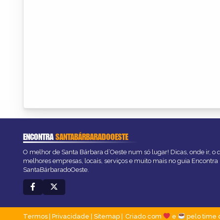
ENCONTRA
SANTABÁRBARADOOESTE
O melhor de Santa Bárbara d’Oeste num só lugar! Dicas, onde ir, o q
melhores empresas, locais, serviços e muito mais no guia Encontra
SantaBárbaradoOeste.
Termos
|
Privacidade
|
Sitemap
Criado com
e
pelo time 