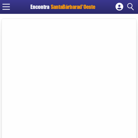
Encontra
SantaBárbarad'Oeste
Cadastrar empresa
Fazer login
Criar conta