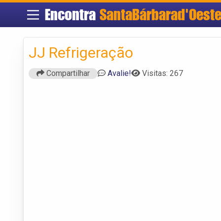
Encontra
SantaBárbarad'Oest
JJ Refrigeração
Compartilhar
Avalie!
Visitas: 267