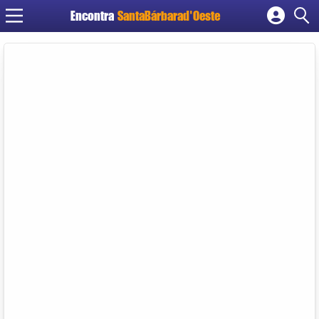
Encontra
SantaBárbarad'Oeste
Cadastrar empresa
Fazer login
Criar conta