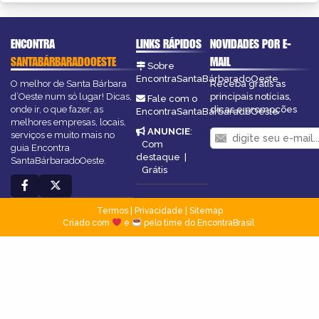
ENCONTRA
LINKS RÁPIDOS
NOVIDADES POR E-
SANTABÁRBARADOOESTE
MAIL
Sobre
EncontraSantaBárbaradoOeste
O melhor de Santa Bárbara
Receba grátis as
d’Oeste num só lugar! Dicas,
principais notícias,
Fale com o
onde ir, o que fazer, as
dicas e promoções
EncontraSantaBárbaradoOeste
melhores empresas, locais,
ANUNCIE
:
serviços e muito mais no
Com
guia Encontra
destaque
|
SantaBárbaradoOeste.
Grátis
Termos
|
Privacidade
|
Sitemap
Criado com
e
pelo time do EncontraBrasil