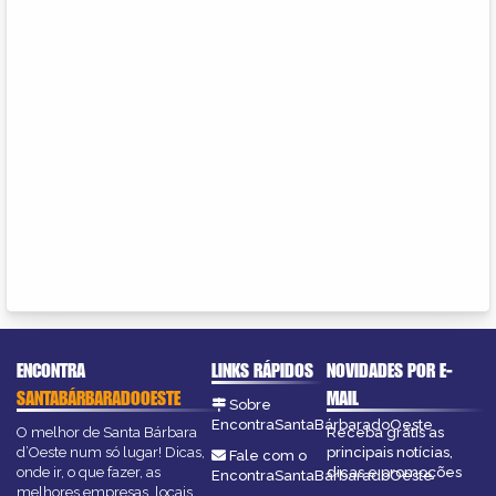
ENCONTRA
LINKS RÁPIDOS
NOVIDADES POR E-
SANTABÁRBARADOOESTE
MAIL
Sobre
EncontraSantaBárbaradoOeste
O melhor de Santa Bárbara
Receba grátis as
d’Oeste num só lugar! Dicas,
principais notícias,
Fale com o
onde ir, o que fazer, as
dicas e promoções
EncontraSantaBárbaradoOeste
melhores empresas, locais,