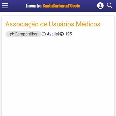
Encontra
SantaBárbarad'Oeste
Cadastrar empresa
Fazer login
Associação de Usuários Médicos
Criar conta
Compartilhar
Avalie!
195