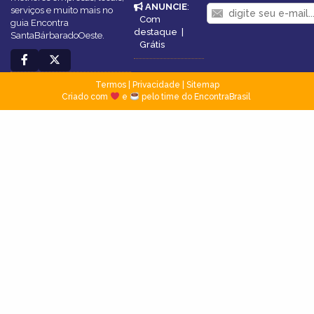
ANUNCIE
:
serviços e muito mais no
Com
guia Encontra
destaque
|
SantaBárbaradoOeste.
Grátis
Termos
|
Privacidade
|
Sitemap
Criado com
e
pelo time do EncontraBrasil