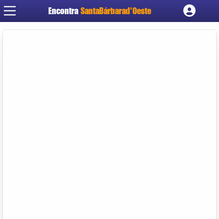
Encontra
SantaBárbarad'Oeste
Cadastrar empresa
Fazer login
Criar conta