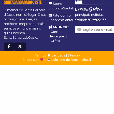
SANTABÁRBARADOOESTE
MAIL
Sobre
EncontraSantaBárbaradoOeste
O melhor de Santa Bárbara
Receba grátis as
d’Oeste num só lugar! Dicas,
principais notícias,
Fale com o
onde ir, o que fazer, as
dicas e promoções
EncontraSantaBárbaradoOeste
melhores empresas, locais,
ANUNCIE
:
serviços e muito mais no
Com
guia Encontra
destaque
|
SantaBárbaradoOeste.
Grátis
Termos
|
Privacidade
|
Sitemap
Criado com
e
pelo time do EncontraBrasil