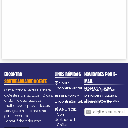
ENCONTRA
LINKS RÁPIDOS
NOVIDADES POR E-
SANTABÁRBARADOOESTE
MAIL
Sobre
EncontraSantaBárbaradoOeste
O melhor de Santa Bárbara
Receba grátis as
d’Oeste num só lugar! Dicas,
principais notícias,
Fale com o
onde ir, o que fazer, as
dicas e promoções
EncontraSantaBárbaradoOeste
melhores empresas, locais,
ANUNCIE
:
serviços e muito mais no
Com
guia Encontra
destaque
|
SantaBárbaradoOeste.
Grátis