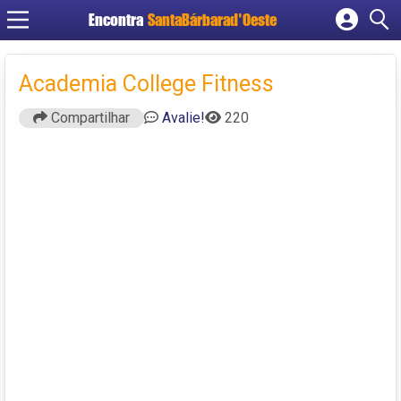
Encontra
SantaBárbarad'Oeste
Cadastrar empresa
Fazer login
Academia College Fitness
Criar conta
Compartilhar
Avalie!
220