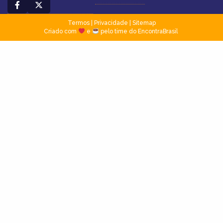
Termos
|
Privacidade
|
Sitemap
Criado com
e
pelo time do EncontraBrasil