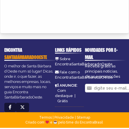
ENCONTRA
LINKS RÁPIDOS
NOVIDADES POR E-
SANTABÁRBARADOOESTE
MAIL
Sobre
EncontraSantaBárbaradoOeste
O melhor de Santa Bárbara
Receba grátis as
d’Oeste num só lugar! Dicas,
principais notícias,
Fale com o
onde ir, o que fazer, as
dicas e promoções
EncontraSantaBárbaradoOeste
melhores empresas, locais,
ANUNCIE
:
serviços e muito mais no
Com
guia Encontra
destaque
|
SantaBárbaradoOeste.
Grátis
Termos
|
Privacidade
|
Sitemap
Criado com
e
pelo time do EncontraBrasil