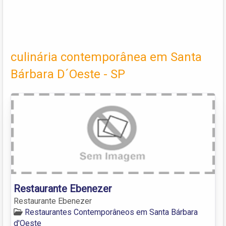
culinária contemporânea em Santa
Bárbara D´Oeste - SP
Restaurante Ebenezer
Restaurante Ebenezer
Restaurantes Contemporâneos em Santa Bárbara
d'Oeste