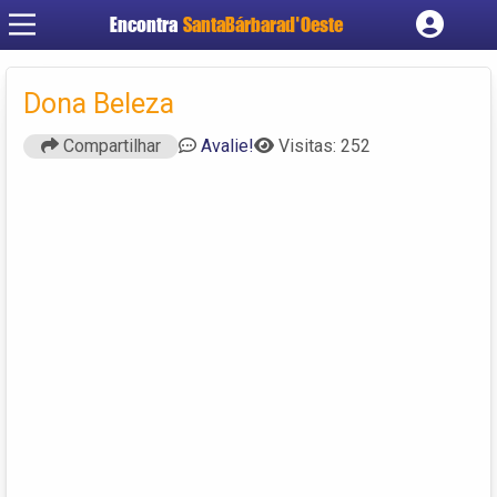
Encontra
SantaBárbarad'Oeste
Cadastrar empresa
Fazer login
Dona Beleza
Criar conta
Compartilhar
Avalie!
Visitas: 252