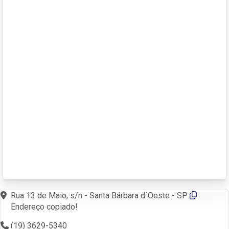
Rua 13 de Maio, s/n - Santa Bárbara d´Oeste - SP
Endereço copiado!
(19) 3629-5340