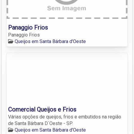
Panaggio Frios
Panaggio Frios
Queijos em Santa Bárbara d'Oeste
Comercial Queijos e Frios
Várias opções de queijos, frios e embutidos na região
de Santa Bárbara D´Oeste - SP.
Queijos em Santa Bárbara d'Oeste