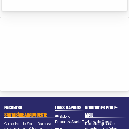
ENCONTRA
LINKS RÁPIDOS
NOVIDADES POR E-
SANTABÁRBARADOOESTE
MAIL
Sobre
EncontraSantaBárbaradoOeste
O melhor de Santa Bárbara
Receba grátis as
d’Oeste num só lugar! Dicas,
principais notícias,