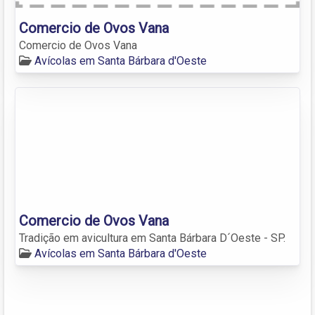
Comercio de Ovos Vana
Comercio de Ovos Vana
Avícolas em Santa Bárbara d'Oeste
Comercio de Ovos Vana
Tradição em avicultura em Santa Bárbara D´Oeste - SP.
Avícolas em Santa Bárbara d'Oeste