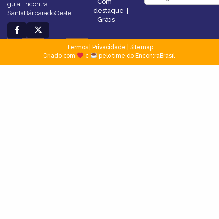
Com
guia Encontra
destaque
|
SantaBárbaradoOeste.
Grátis
Termos
|
Privacidade
|
Sitemap
Criado com
e
pelo time do EncontraBrasil