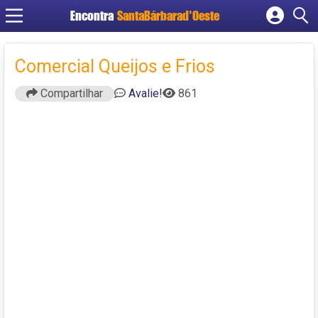
Encontra
SantaBárbarad'Oeste
Cadastrar empresa
Fazer login
Comercial Queijos e Frios
Criar conta
Compartilhar
Avalie!
861