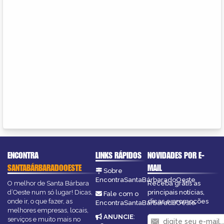
ENCONTRA
LINKS RÁPIDOS
NOVIDADES POR E-
SANTABÁRBARADOOESTE
MAIL
Sobre
EncontraSantaBárbaradoOeste
O melhor de Santa Bárbara
Receba grátis as
d’Oeste num só lugar! Dicas,
principais notícias,
Fale com o
onde ir, o que fazer, as
dicas e promoções
EncontraSantaBárbaradoOeste
melhores empresas, locais,
ANUNCIE
:
serviços e muito mais no