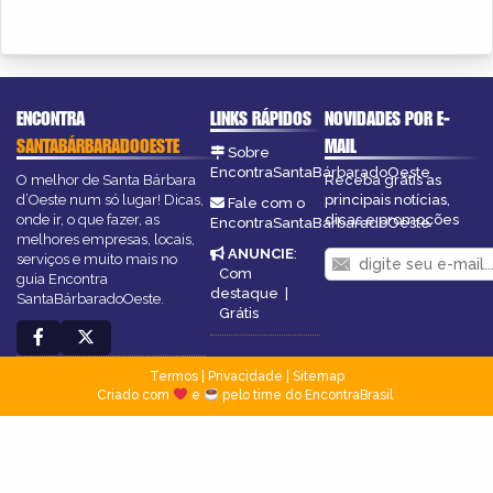
ENCONTRA
LINKS RÁPIDOS
NOVIDADES POR E-
SANTABÁRBARADOOESTE
MAIL
Sobre
EncontraSantaBárbaradoOeste
O melhor de Santa Bárbara
Receba grátis as
d’Oeste num só lugar! Dicas,
principais notícias,
Fale com o
onde ir, o que fazer, as
dicas e promoções
EncontraSantaBárbaradoOeste
melhores empresas, locais,
ANUNCIE
:
serviços e muito mais no
Com
guia Encontra
destaque
|
SantaBárbaradoOeste.
Grátis
Termos
|
Privacidade
|
Sitemap
Criado com
e
pelo time do EncontraBrasil