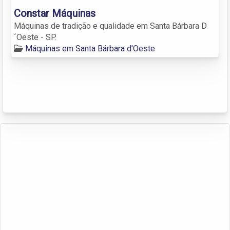
Constar Máquinas
Máquinas de tradição e qualidade em Santa Bárbara D
´Oeste - SP.
Máquinas em Santa Bárbara d'Oeste