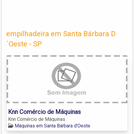
empilhadeira em Santa Bárbara D
´Oeste - SP
Knn Comércio de Máquinas
Knn Comércio de Máquinas
Máquinas em Santa Bárbara d'Oeste