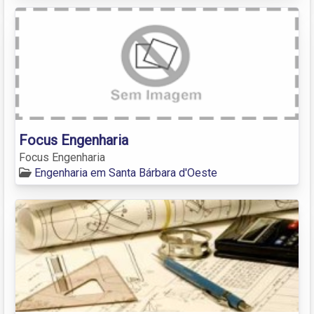
Focus Engenharia
Focus Engenharia
Engenharia em Santa Bárbara d'Oeste