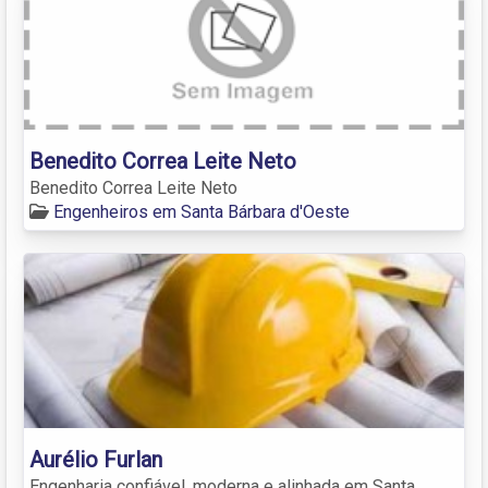
Benedito Correa Leite Neto
Benedito Correa Leite Neto
Engenheiros em Santa Bárbara d'Oeste
Aurélio Furlan
Engenharia confiável, moderna e alinhada em Santa