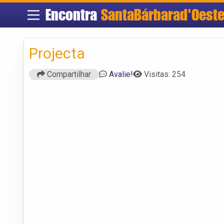
Encontra
SantaBárbarad'Oest
Projecta
Compartilhar
Avalie!
Visitas: 254