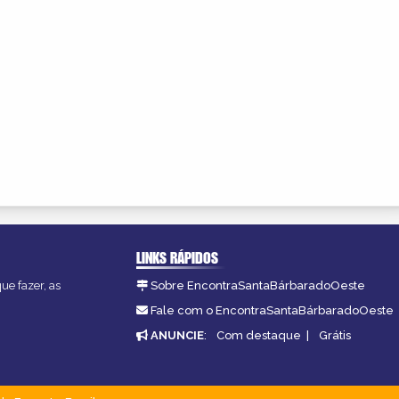
LINKS RÁPIDOS
ue fazer, as
Sobre EncontraSantaBárbaradoOeste
Fale com o EncontraSantaBárbaradoOeste
ANUNCIE
:
Com destaque
|
Grátis