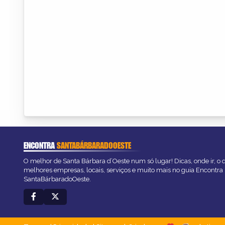
ENCONTRA
SANTABÁRBARADOOESTE
O melhor de Santa Bárbara d’Oeste num só lugar! Dicas, onde ir, o q
melhores empresas, locais, serviços e muito mais no guia Encontra
SantaBárbaradoOeste.