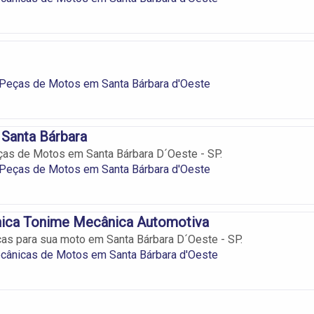
 Peças de Motos em Santa Bárbara d'Oeste
Santa Bárbara
ças de Motos em Santa Bárbara D´Oeste - SP.
 Peças de Motos em Santa Bárbara d'Oeste
ica Tonime Mecânica Automotiva
as para sua moto em Santa Bárbara D´Oeste - SP.
ecânicas de Motos em Santa Bárbara d'Oeste