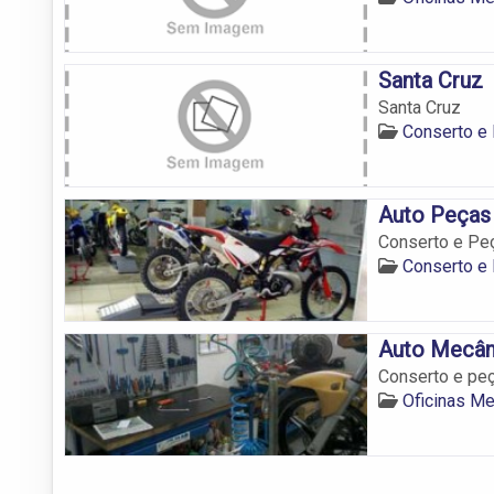
Santa Cruz
Santa Cruz
Conserto e
Auto Peças 
Conserto e Pe
Conserto e
Auto Mecân
Conserto e peç
Oficinas M