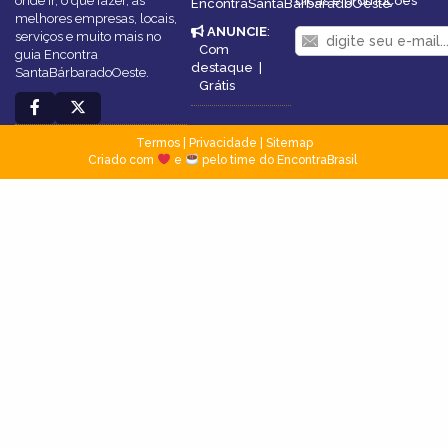
onde ir, o que fazer, as
dicas e promoções
EncontraSantaBárbaradoOeste
melhores empresas, locais,
ANUNCIE
:
serviços e muito mais no
Com
guia Encontra
destaque
|
SantaBárbaradoOeste.
Grátis
Termos
|
Privacidade
|
Sitemap
Criado com
e
pelo time do EncontraBrasil