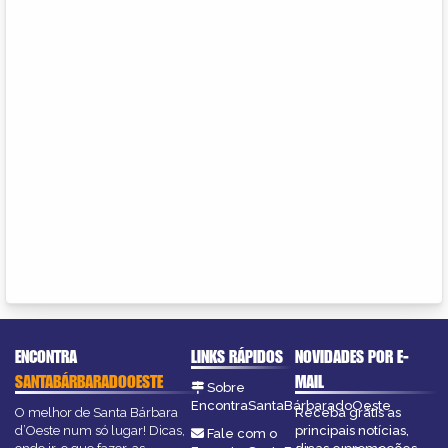
ENCONTRA
LINKS RÁPIDOS
NOVIDADES POR E-
SANTABÁRBARADOOESTE
MAIL
Sobre
EncontraSantaBárbaradoOeste
O melhor de Santa Bárbara
Receba grátis as
d’Oeste num só lugar! Dicas,
principais notícias,
Fale com o