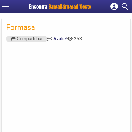
Encontra
SantaBárbarad'Oeste
Cadastrar empresa
Fazer login
Formasa
Criar conta
Compartilhar
Avalie!
268