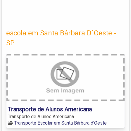
escola em Santa Bárbara D´Oeste -
SP
Transporte de Alunos Americana
Transporte de Alunos Americana
Transporte Escolar em Santa Bárbara d'Oeste