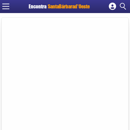
Encontra
SantaBárbarad'Oeste
Cadastrar empresa
Fazer login
Criar conta