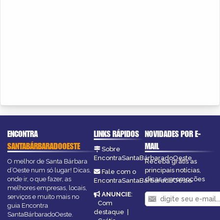
ENCONTRA
LINKS RÁPIDOS
NOVIDADES POR E-
SANTABÁRBARADOOESTE
MAIL
Sobre
EncontraSantaBárbaradoOeste
O melhor de Santa Bárbara
Receba grátis as
d’Oeste num só lugar! Dicas,
principais notícias,
Fale com o
onde ir, o que fazer, as
dicas e promoções
EncontraSantaBárbaradoOeste
melhores empresas, locais,
ANUNCIE
:
serviços e muito mais no
Com
guia Encontra
destaque
|
SantaBárbaradoOeste.