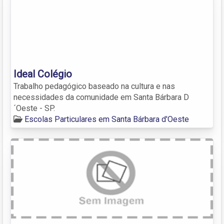
Ideal Colégio
Trabalho pedagógico baseado na cultura e nas
necessidades da comunidade em Santa Bárbara D
´Oeste - SP.
Escolas Particulares em Santa Bárbara d'Oeste