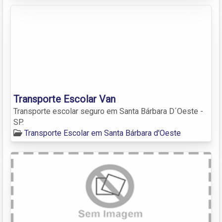
Transporte Escolar Van
Transporte escolar seguro em Santa Bárbara D´Oeste -
SP.
Transporte Escolar em Santa Bárbara d'Oeste