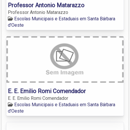
Professor Antonio Matarazzo
Professor Antonio Matarazzo
Escolas Municipais e Estaduais em Santa Bárbara
d'Oeste
E. E. Emilio Romi Comendador
E. E. Emilio Romi Comendador
Escolas Municipais e Estaduais em Santa Bárbara
d'Oeste