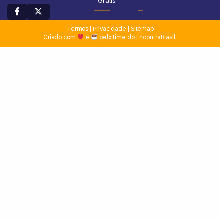
Grátis
Termos
|
Privacidade
|
Sitemap
Criado com
e
pelo time do EncontraBrasil