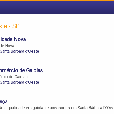
e
te - SP
Cidade Nova
ade Nova
Santa Bárbara d'Oeste
omércio de Gaiolas
rcio de Gaiolas
Santa Bárbara d'Oeste
ança
ão e qualidade em gaiolas e acessórios em Santa Bárbara D´Oe