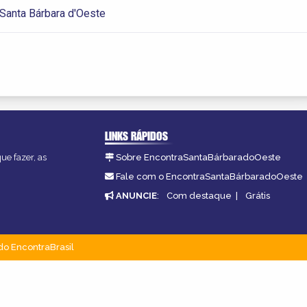
Santa Bárbara d'Oeste
LINKS RÁPIDOS
ue fazer, as
Sobre EncontraSantaBárbaradoOeste
Fale com o EncontraSantaBárbaradoOeste
ANUNCIE
:
Com destaque
|
Grátis
do EncontraBrasil