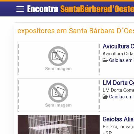
Encontra
SantaBárbarad'Oest
expositores em Santa Bárbara D´Oes
Avicultura 
Avicultura Cid
Gaiolas em 
LM Dorta C
LM Dorta Comé
Gaiolas em 
Gaiolas Ali
Beleza, inovaç
- SP.