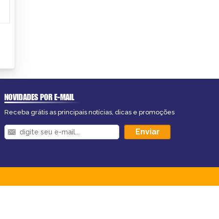
NOVIDADES POR E-MAIL
Receba grátis as principais notícias, dicas e promoções