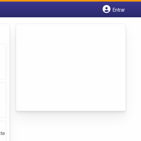
Entrar
Cadastrar empresa
Fazer login
Criar conta
ste