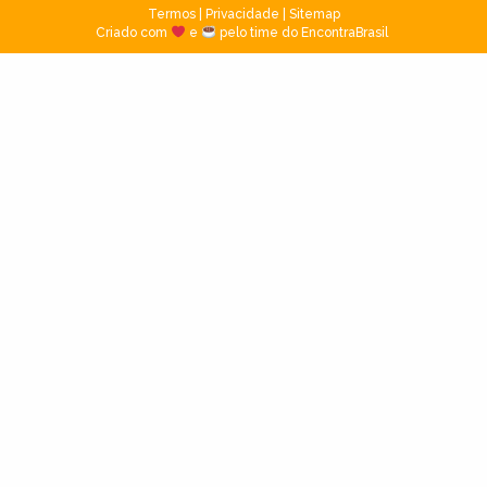
Termos
|
Privacidade
|
Sitemap
Criado com
e
pelo time do EncontraBrasil