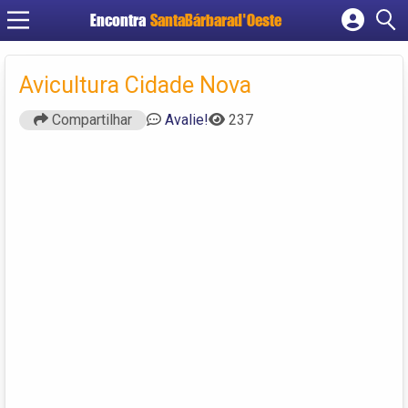
Encontra
SantaBárbarad'Oeste
Cadastrar empresa
Fazer login
Avicultura Cidade Nova
Criar conta
Compartilhar
Avalie!
237