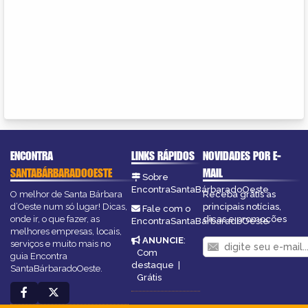
ENCONTRA
LINKS RÁPIDOS
NOVIDADES POR E-
SANTABÁRBARADOOESTE
MAIL
Sobre
EncontraSantaBárbaradoOeste
O melhor de Santa Bárbara
Receba grátis as
d’Oeste num só lugar! Dicas,
principais notícias,
Fale com o
onde ir, o que fazer, as
dicas e promoções
EncontraSantaBárbaradoOeste
melhores empresas, locais,
ANUNCIE
:
serviços e muito mais no
Com
guia Encontra
destaque
|
SantaBárbaradoOeste.
Grátis