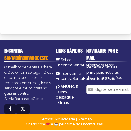
ENCONTRA
LINKS RÁPIDOS
NOVIDADES POR E-
SANTABÁRBARADOOESTE
MAIL
Sobre
EncontraSantaBárbaradoOeste
O melhor de Santa Bárbara
Receba grátis as
d’Oeste num só lugar! Dicas,
principais notícias,
Fale com o
onde ir, o que fazer, as
dicas e promoções
EncontraSantaBárbaradoOeste
melhores empresas, locais,
ANUNCIE
:
serviços e muito mais no
Com
guia Encontra
destaque
|
SantaBárbaradoOeste.
Grátis
Termos
|
Privacidade
|
Sitemap
Criado com
e
pelo time do EncontraBrasil