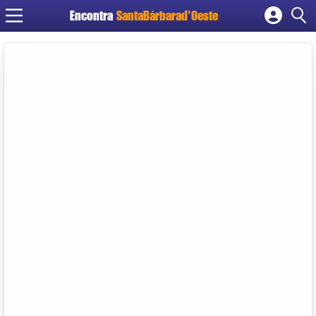
Encontra
SantaBárbarad'Oeste
Cadastrar empresa
Fazer login
Criar conta