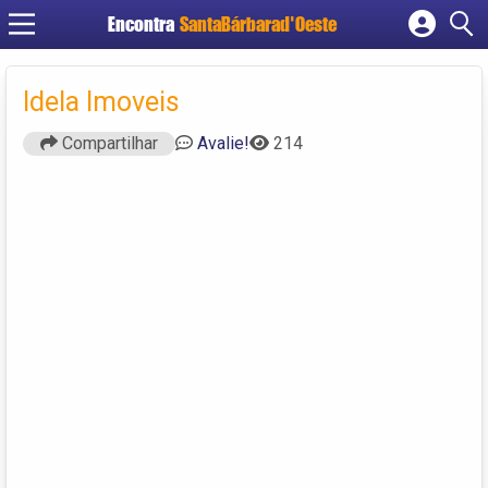
Encontra
SantaBárbarad'Oeste
Cadastrar empresa
Fazer login
Idela Imoveis
Criar conta
Compartilhar
Avalie!
214