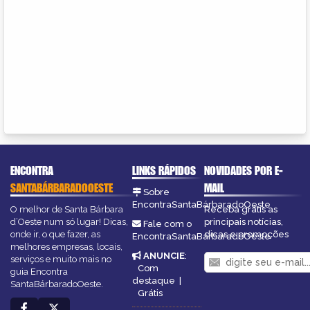
ENCONTRA
LINKS RÁPIDOS
NOVIDADES POR E-
SANTABÁRBARADOOESTE
MAIL
Sobre
EncontraSantaBárbaradoOeste
O melhor de Santa Bárbara
Receba grátis as
d’Oeste num só lugar! Dicas,
principais notícias,
Fale com o
onde ir, o que fazer, as
dicas e promoções
EncontraSantaBárbaradoOeste
melhores empresas, locais,
ANUNCIE
:
serviços e muito mais no
Com
guia Encontra
destaque
|
SantaBárbaradoOeste.
Grátis