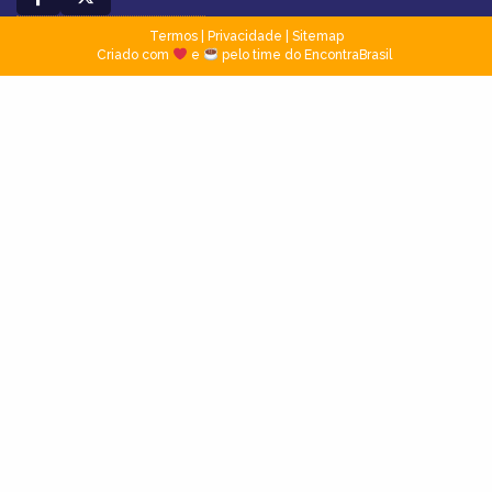
Termos
|
Privacidade
|
Sitemap
Criado com
e
pelo time do EncontraBrasil