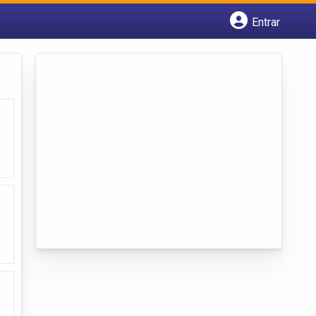
Entrar
Cadastrar empresa
Fazer login
Criar conta