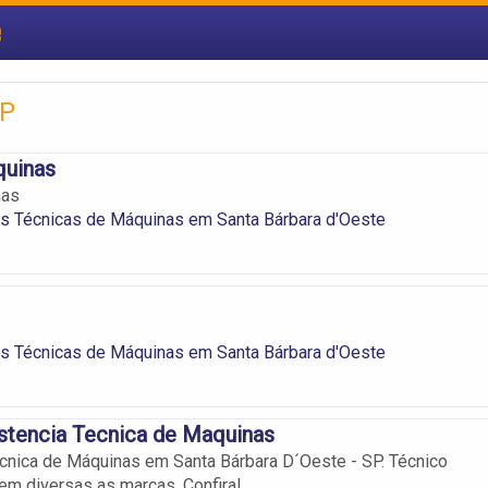
e
SP
quinas
nas
s Técnicas de Máquinas em Santa Bárbara d'Oeste
s Técnicas de Máquinas em Santa Bárbara d'Oeste
stencia Tecnica de Maquinas
cnica de Máquinas em Santa Bárbara D´Oeste - SP. Técnico
em diversas as marcas. Confira!