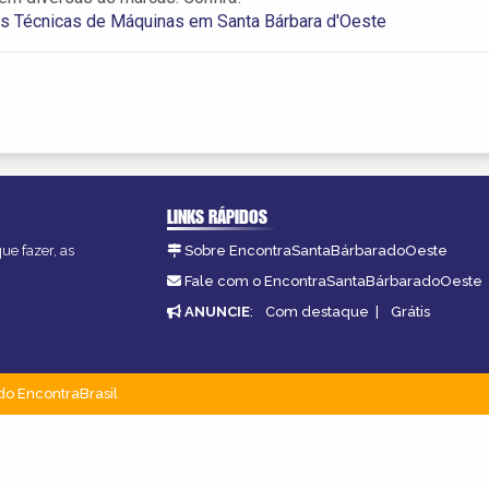
s Técnicas de Máquinas em Santa Bárbara d'Oeste
LINKS RÁPIDOS
ue fazer, as
Sobre EncontraSantaBárbaradoOeste
Fale com o EncontraSantaBárbaradoOeste
ANUNCIE
:
Com destaque
|
Grátis
do EncontraBrasil